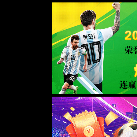
首页
公海gh55