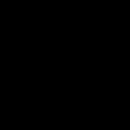
22年4月22日，浙江公海5500线路检测中心又
获一项国家发明专利