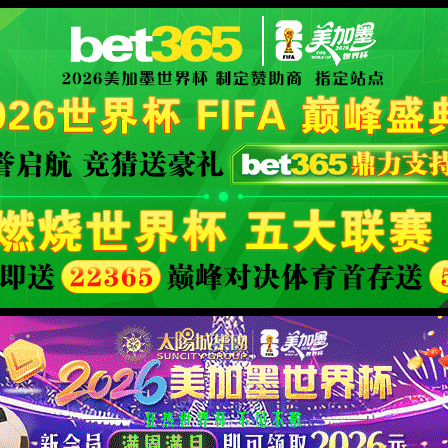
5000aa线路检测
产品与服务
新闻动态